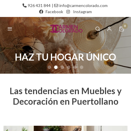
926 431 844
|
info@carmencolorado.com
Facebook
Instagram
0
HAZ TU HOGAR ÚNICO
HAZ TU HOGAR ÚNICO
HAZ TU HOGAR ÚNICO
HAZ TU HOGAR ÚNICO
HAZ TU HOGAR ÚNICO
HAZ TU HOGAR ÚNICO
HAZ TU HOGAR ÚNICO
HAZ TU HOGAR ÚNICO
Las tendencias en Muebles y
Decoración en Puertollano