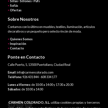
•
Sillas · Sillones · Pufs
•
Sofás
•
Ofertas
Sobre Nosotros
Contamos con lo último en muebles, textiles, iluminación, artículos
decorativos y un pequeño pero selecto rincón de moda.
•
Quienes Somos
•
Inspiración
•
Contacto
Ponte en Contacto
Calle Puerto, 5, 13500 Puertollano, Ciudad Real
Email
: info@carmencolorado.com
Teléfono
: 926 431 844 - 608 334 177
Lunes a Viernes
: de 10:00 a 14:00 y 17:30 a 20:30
Sábados
: de 10:00 a 14:00
CARMEN COLORADO, S.L.
utiliza cookies propias y terceros