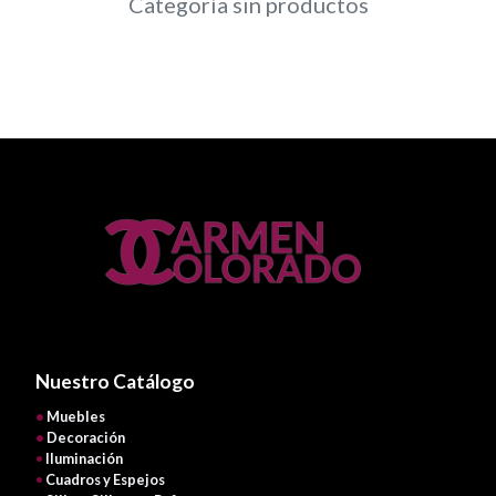
Categoría sin productos
Nuestro Catálogo
•
Muebles
•
Decoración
•
Iluminación
•
Cuadros y Espejos