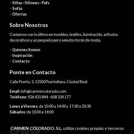
•
Sillas · Sillones · Pufs
•
Sofás
•
Ofertas
Sobre Nosotros
Contamos con lo último en muebles, textiles, iluminación, artículos
decorativos y un pequeño pero selecto rincón de moda.
•
Quienes Somos
•
Inspiración
•
Contacto
Ponte en Contacto
Calle Puerto, 5, 13500 Puertollano, Ciudad Real
Email
: info@carmencolorado.com
Teléfono
: 926 431 844 - 608 334 177
Lunes a Viernes
: de 10:00 a 14:00 y 17:30 a 20:30
Sábados
: de 10:00 a 14:00
CARMEN COLORADO, S.L.
utiliza cookies propias y terceros