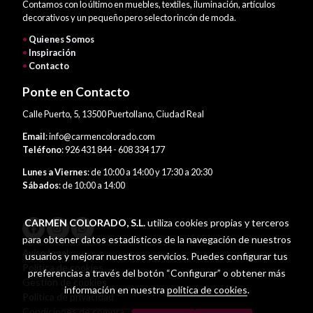
Contamos con lo último en muebles, textiles, iluminación, artículos
decorativos y un pequeño pero selecto rincón de moda.
•
Quienes Somos
•
Inspiración
•
Contacto
Ponte en Contacto
Calle Puerto, 5, 13500 Puertollano, Ciudad Real
Email
: info@carmencolorado.com
Teléfono
: 926 431 844 - 608 334 177
Lunes a Viernes
: de 10:00 a 14:00 y 17:30 a 20:30
Sábados
: de 10:00 a 14:00
CARMEN COLORADO, S.L.
utiliza cookies propias y terceros
para obtener datos estadísticos de la navegación de nuestros
Aviso legal
usuarios y mejorar nuestros servicios. Puedes configurar tus
Política de cookies
preferencias a través del botón “Configurar” o obtener más
Gestión de cookies
información en nuestra
política de cookies
.
Política de privacidad
Condiciones de compra