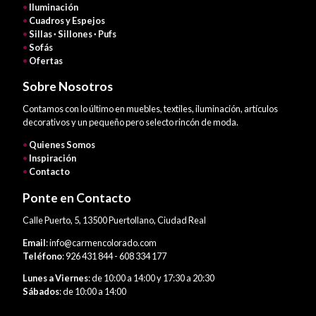
•
Iluminación
•
Cuadros y Espejos
•
Sillas · Sillones · Pufs
•
Sofás
•
Ofertas
Sobre Nosotros
Contamos con lo último en muebles, textiles, iluminación, artículos
decorativos y un pequeño pero selecto rincón de moda.
•
Quienes Somos
•
Inspiración
•
Contacto
Ponte en Contacto
Calle Puerto, 5, 13500 Puertollano, Ciudad Real
Email
: info@carmencolorado.com
Teléfono
: 926 431 844 - 608 334 177
Lunes a Viernes
: de 10:00 a 14:00 y 17:30 a 20:30
Sábados
: de 10:00 a 14:00