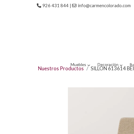
926 431 844
|
info@carmencolorado.com
Muebles
Decoración
Il
Nuestros Productos
SILLON 613614 B