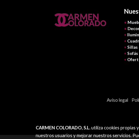
Nues
•
Mueb
•
Decor
•
Ilumi
•
Cuadr
•
Sillas
•
Sofás
•
Ofert
Aviso legal
Pol
CARMEN COLORADO, S.L.
utiliza cookies propias 
nuestros usuarios y mejorar nuestros servicios. Pu