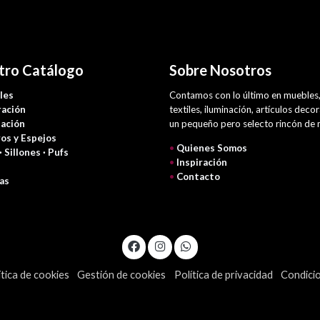
tro Catálogo
Sobre Nosotros
les
Contamos con lo último en muebles
ación
textiles, iluminación, artículos deco
nación
un pequeño pero selecto rincón de
os y Espejos
•
Quienes Somos
 · Sillones · Pufs
•
Inspiración
•
Contacto
as
ítica de cookies
Gestión de cookies
Política de privacidad
Condici