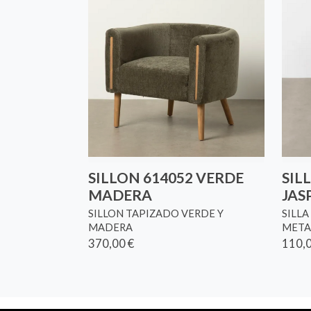
SILLON 614052 VERDE
SIL
MADERA
JAS
SILLON TAPIZADO VERDE Y
SILLA
MADERA
META
370,00 €
110,0