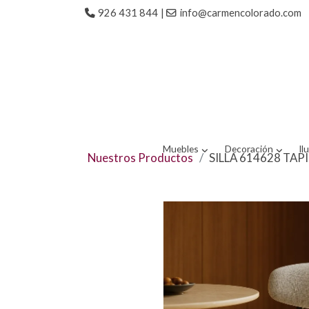
926 431 844
|
info@carmencolorado.com
Muebles
Decoración
Il
Nuestros Productos
SILLA 614628 TAP