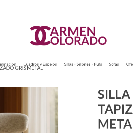
uminación
Cuadros y Espejos
Sillas - Sillones - Pufs
Sofás
Ofe
IZADO GRIS METAL
SILLA
TAPI
META