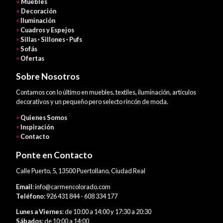
•
Muebles
•
Decoración
•
Iluminación
•
Cuadros y Espejos
•
Sillas · Sillones · Pufs
•
Sofás
•
Ofertas
Sobre Nosotros
Contamos con lo último en muebles, textiles, iluminación, artículos
decorativos y un pequeño pero selecto rincón de moda.
•
Quienes Somos
•
Inspiración
•
Contacto
Ponte en Contacto
Calle Puerto, 5, 13500 Puertollano, Ciudad Real
Email
: info@carmencolorado.com
Teléfono
: 926 431 844 - 608 334 177
Lunes a Viernes
: de 10:00 a 14:00 y 17:30 a 20:30
Sábados
: de 10:00 a 14:00