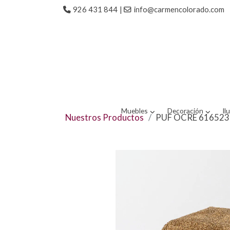
926 431 844
|
info@carmencolorado.com
Muebles
Decoración
Il
Nuestros Productos
PUF OCRE 616523