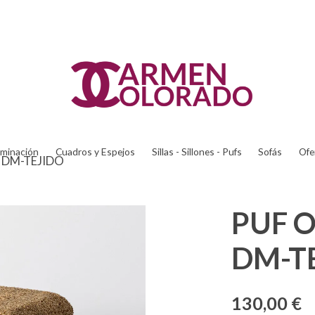
uminación
Cuadros y Espejos
Sillas - Sillones - Pufs
Sofás
Ofe
 DM-TEJIDO
PUF O
DM-T
130,00 €