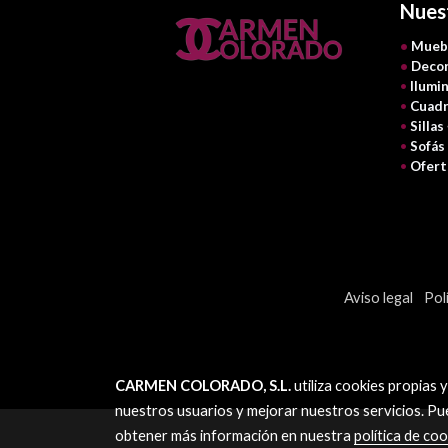
Nues
•
Mueb
•
Decor
•
Ilumi
•
Cuadr
•
Sillas
•
Sofás
•
Ofert
Aviso legal
Pol
CARMEN COLORADO, S.L.
utiliza cookies propias 
nuestros usuarios y mejorar nuestros servicios. Pu
obtener más información en nuestra
política de coo