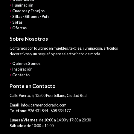
•
Iluminación
•
Cuadros y Espejos
•
Sillas · Sillones · Pufs
•
Sofás
•
Ofertas
Sobre Nosotros
Contamos con lo último en muebles, textiles, iluminación, artículos
decorativos y un pequeño pero selecto rincón de moda.
•
Quienes Somos
•
Inspiración
•
Contacto
Ponte en Contacto
Calle Puerto, 5, 13500 Puertollano, Ciudad Real
Email
: info@carmencolorado.com
Teléfono
: 926 431 844 - 608 334 177
Lunes a Viernes
: de 10:00 a 14:00 y 17:30 a 20:30
Sábados
: de 10:00 a 14:00