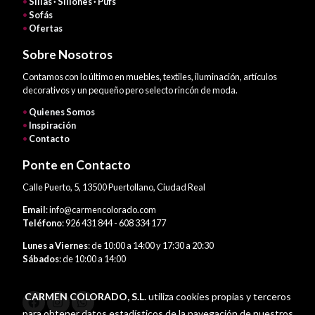
•
Sillas · Sillones · Pufs
•
Sofás
•
Ofertas
Sobre Nosotros
Contamos con lo último en muebles, textiles, iluminación, artículos
decorativos y un pequeño pero selecto rincón de moda.
•
Quienes Somos
•
Inspiración
•
Contacto
Ponte en Contacto
Calle Puerto, 5, 13500 Puertollano, Ciudad Real
Email
: info@carmencolorado.com
Teléfono
: 926 431 844 - 608 334 177
Lunes a Viernes
: de 10:00 a 14:00 y 17:30 a 20:30
Sábados
: de 10:00 a 14:00
CARMEN COLORADO, S.L.
utiliza cookies propias y terceros
para obtener datos estadísticos de la navegación de nuestros