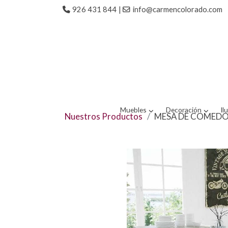
926 431 844
|
info@carmencolorado.com
Muebles
Decoración
Il
Nuestros Productos
MESA DE COMEDOR