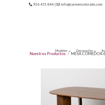
926 431 844
|
info@carmencolorado.com
Muebles
Decoración
Il
Nuestros Productos
MESA COMEDOR 