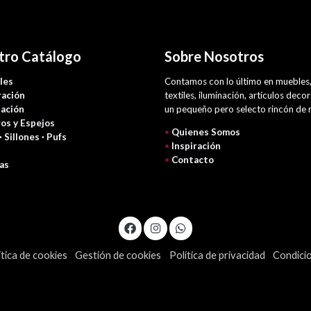
tro Catálogo
Sobre Nosotros
les
Contamos con lo último en muebles
ación
textiles, iluminación, artículos deco
nación
un pequeño pero selecto rincón de
os y Espejos
•
Quienes Somos
 · Sillones · Pufs
•
Inspiración
•
Contacto
as
ítica de cookies
Gestión de cookies
Política de privacidad
Condici