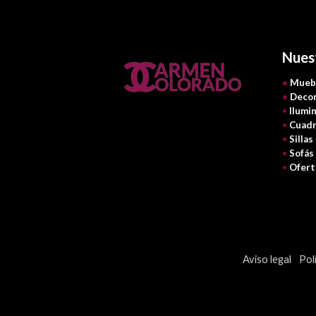
Nues
•
Mueb
•
Decor
•
Ilumi
•
Cuadr
•
Sillas
•
Sofás
•
Ofert
Aviso legal
Pol