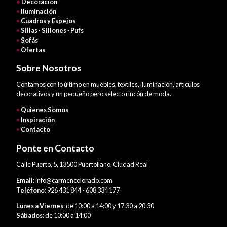
•
Decoración
•
Iluminación
•
Cuadros y Espejos
•
Sillas · Sillones · Pufs
•
Sofás
•
Ofertas
Sobre Nosotros
Contamos con lo último en muebles, textiles, iluminación, artículos
decorativos y un pequeño pero selecto rincón de moda.
•
Quienes Somos
•
Inspiración
•
Contacto
Ponte en Contacto
Calle Puerto, 5, 13500 Puertollano, Ciudad Real
Email
: info@carmencolorado.com
Teléfono
: 926 431 844 - 608 334 177
Lunes a Viernes
: de 10:00 a 14:00 y 17:30 a 20:30
Sábados
: de 10:00 a 14:00