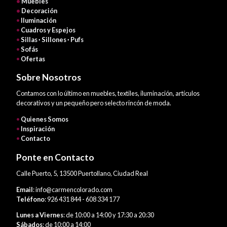
•
Muebles
•
Decoración
•
Iluminación
•
Cuadros y Espejos
•
Sillas · Sillones · Pufs
•
Sofás
•
Ofertas
Sobre Nosotros
Contamos con lo último en muebles, textiles, iluminación, artículos
decorativos y un pequeño pero selecto rincón de moda.
•
Quienes Somos
•
Inspiración
•
Contacto
Ponte en Contacto
Calle Puerto, 5, 13500 Puertollano, Ciudad Real
Email
: info@carmencolorado.com
Teléfono
: 926 431 844 - 608 334 177
Lunes a Viernes
: de 10:00 a 14:00 y 17:30 a 20:30
Sábados
: de 10:00 a 14:00