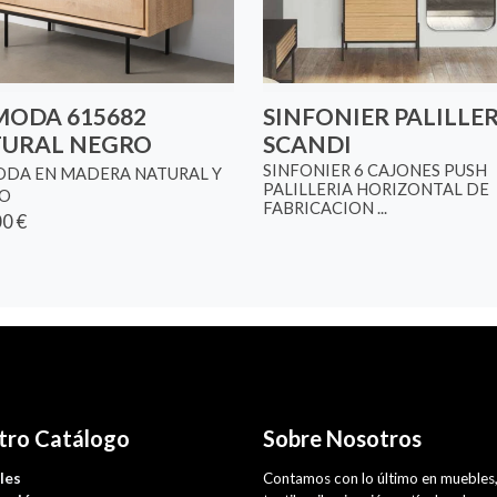
ODA 615682
SINFONIER PALILLE
URAL NEGRO
SCANDI
SINFONIER 6 CAJONES PUSH
DA EN MADERA NATURAL Y
PALILLERIA HORIZONTAL DE
O
FABRICACION ...
0 €
tro Catálogo
Sobre Nosotros
les
Contamos con lo último en muebles