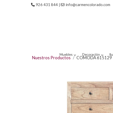
926 431 844
|
info@carmencolorado.com
Muebles
Decoración
Il
Nuestros Productos
COMODA 615129 