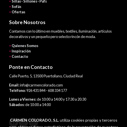
•
Sillas · Sillones · Pufs
•
Sofás
•
Ofertas
Sobre Nosotros
Contamos con lo último en muebles, textiles, iluminación, artículos
decorativos y un pequeño pero selecto rincón de moda.
•
Quienes Somos
•
Inspiración
•
Contacto
Ponte en Contacto
Calle Puerto, 5, 13500 Puertollano, Ciudad Real
Email
: info@carmencolorado.com
Teléfono
: 926 431 844 - 608 334 177
Lunes a Viernes
: de 10:00 a 14:00 y 17:30 a 20:30
Sábados
: de 10:00 a 14:00
CARMEN COLORADO, S.L.
utiliza cookies propias y terceros
para obtener datos estadísticos de la navegación de nuestros