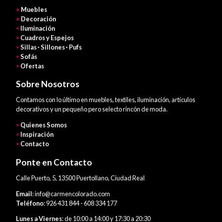
•
Muebles
•
Decoración
•
Iluminación
•
Cuadros y Espejos
•
Sillas · Sillones · Pufs
•
Sofás
•
Ofertas
Sobre Nosotros
Contamos con lo último en muebles, textiles, iluminación, artículos
decorativos y un pequeño pero selecto rincón de moda.
•
Quienes Somos
•
Inspiración
•
Contacto
Ponte en Contacto
Calle Puerto, 5, 13500 Puertollano, Ciudad Real
Email
: info@carmencolorado.com
Teléfono
: 926 431 844 - 608 334 177
Lunes a Viernes
: de 10:00 a 14:00 y 17:30 a 20:30