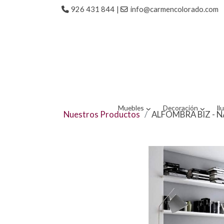
926 431 844
|
info@carmencolorado.com
Muebles
Decoración
Il
Nuestros Productos
ALFOMBRA BIZ - 