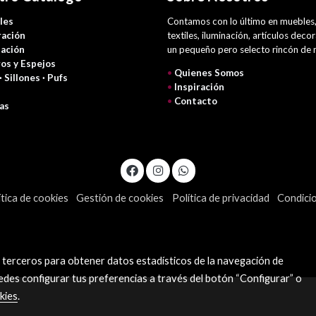
les
Contamos con lo último en muebles
ación
textiles, iluminación, artículos deco
nación
un pequeño pero selecto rincón de
os y Espejos
•
Quienes Somos
 · Sillones · Pufs
•
Inspiración
•
Contacto
as
ítica de cookies
Gestión de cookies
Política de privacidad
Condici
y terceros para obtener datos estadísticos de la navegación de
edes configurar tus preferencias a través del botón “Configurar” o
kies
.