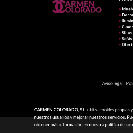
•
Mueb
•
Decor
•
Ilumi
•
Cuadr
•
Sillas
•
Sofás
•
Ofert
Aviso legal
Pol
CARMEN COLORADO, S.L.
utiliza cookies propias 
nuestros usuarios y mejorar nuestros servicios. Pu
obtener más información en nuestra
política de coo